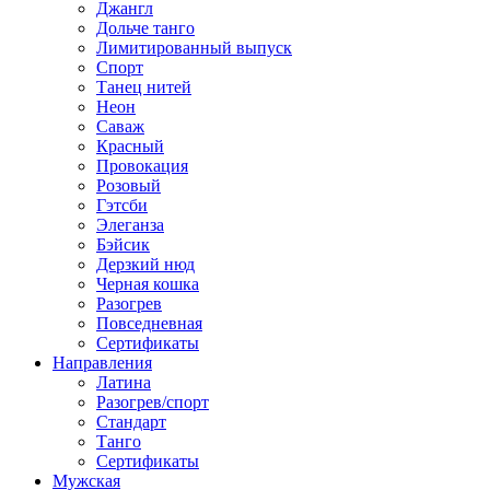
Джангл
Дольче танго
Лимитированный выпуск
Спорт
Танец нитей
Неон
Саваж
Красный
Провокация
Розовый
Гэтсби
Элеганза
Бэйсик
Дерзкий нюд
Черная кошка
Разогрев
Повседневная
Сертификаты
Направления
Латина
Разогрев/спорт
Стандарт
Танго
Сертификаты
Мужская