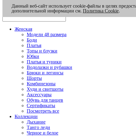
Данный веб-сайт использует cookie-файлы в целях предост
дополнительной информации см.
Политика Cookie
.
Женская
Модели 48 размера
Боди
Платья
Топы и блузки
Юбки
Платья и туники
Водолазки и рубашки
Брюки и легинсы
Шорты
Комбинезоны
Худи и свитшоты
Аксессуары
Обувь для танцев
Сертификаты
Посмотреть все
Коллекции
Дыхание
Танго леди
Черное и белое