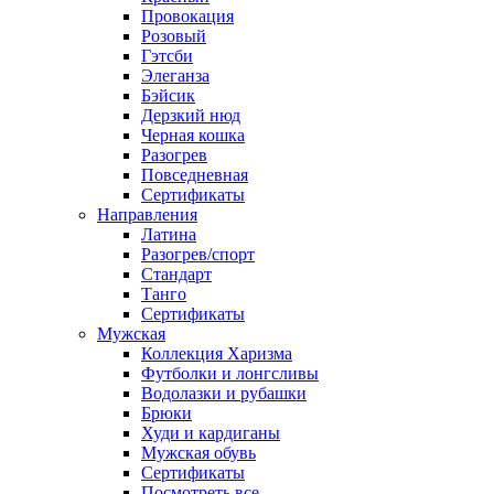
Провокация
Розовый
Гэтсби
Элеганза
Бэйсик
Дерзкий нюд
Черная кошка
Разогрев
Повседневная
Сертификаты
Направления
Латина
Разогрев/спорт
Стандарт
Танго
Сертификаты
Мужская
Коллекция Харизма
Футболки и лонгсливы
Водолазки и рубашки
Брюки
Худи и кардиганы
Мужская обувь
Сертификаты
Посмотреть все