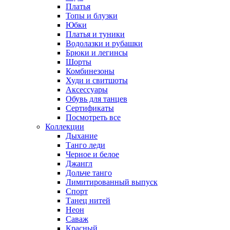
Платья
Топы и блузки
Юбки
Платья и туники
Водолазки и рубашки
Брюки и легинсы
Шорты
Комбинезоны
Худи и свитшоты
Аксессуары
Обувь для танцев
Сертификаты
Посмотреть все
Коллекции
Дыхание
Танго леди
Черное и белое
Джангл
Дольче танго
Лимитированный выпуск
Спорт
Танец нитей
Неон
Саваж
Красный