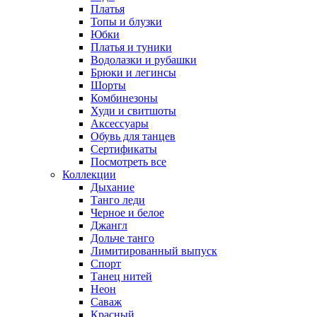
Платья
Топы и блузки
Юбки
Платья и туники
Водолазки и рубашки
Брюки и легинсы
Шорты
Комбинезоны
Худи и свитшоты
Аксессуары
Обувь для танцев
Сертификаты
Посмотреть все
Коллекции
Дыхание
Танго леди
Черное и белое
Джангл
Дольче танго
Лимитированный выпуск
Спорт
Танец нитей
Неон
Саваж
Красный