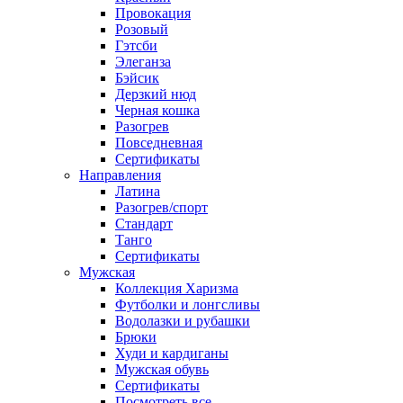
Провокация
Розовый
Гэтсби
Элеганза
Бэйсик
Дерзкий нюд
Черная кошка
Разогрев
Повседневная
Сертификаты
Направления
Латина
Разогрев/спорт
Стандарт
Танго
Сертификаты
Мужская
Коллекция Харизма
Футболки и лонгсливы
Водолазки и рубашки
Брюки
Худи и кардиганы
Мужская обувь
Сертификаты
Посмотреть все