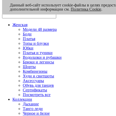
Данный веб-сайт использует cookie-файлы в целях предост
дополнительной информации см.
Политика Cookie
.
Женская
Модели 48 размера
Боди
Платья
Топы и блузки
Юбки
Платья и туники
Водолазки и рубашки
Брюки и легинсы
Шорты
Комбинезоны
Худи и свитшоты
Аксессуары
Обувь для танцев
Сертификаты
Посмотреть все
Коллекции
Дыхание
Танго леди
Черное и белое