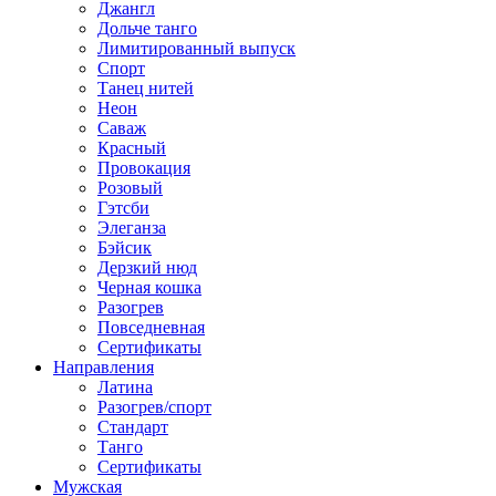
Джангл
Дольче танго
Лимитированный выпуск
Спорт
Танец нитей
Неон
Саваж
Красный
Провокация
Розовый
Гэтсби
Элеганза
Бэйсик
Дерзкий нюд
Черная кошка
Разогрев
Повседневная
Сертификаты
Направления
Латина
Разогрев/спорт
Стандарт
Танго
Сертификаты
Мужская