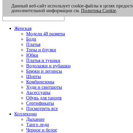
Данный веб-сайт использует cookie-файлы в целях предост
дополнительной информации см.
Политика Cookie
.
Женская
Модели 48 размера
Боди
Платья
Топы и блузки
Юбки
Платья и туники
Водолазки и рубашки
Брюки и легинсы
Шорты
Комбинезоны
Худи и свитшоты
Аксессуары
Обувь для танцев
Сертификаты
Посмотреть все
Коллекции
Дыхание
Танго леди
Черное и белое