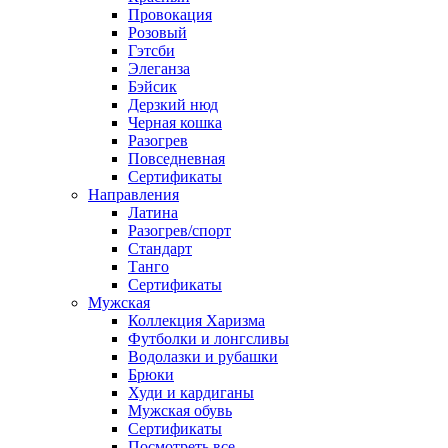
Провокация
Розовый
Гэтсби
Элеганза
Бэйсик
Дерзкий нюд
Черная кошка
Разогрев
Повседневная
Сертификаты
Направления
Латина
Разогрев/спорт
Стандарт
Танго
Сертификаты
Мужская
Коллекция Харизма
Футболки и лонгсливы
Водолазки и рубашки
Брюки
Худи и кардиганы
Мужская обувь
Сертификаты
Посмотреть все