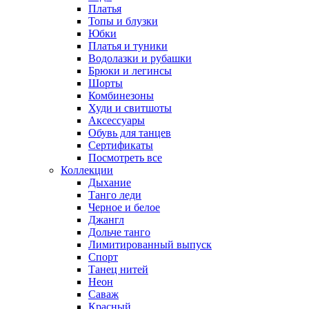
Платья
Топы и блузки
Юбки
Платья и туники
Водолазки и рубашки
Брюки и легинсы
Шорты
Комбинезоны
Худи и свитшоты
Аксессуары
Обувь для танцев
Сертификаты
Посмотреть все
Коллекции
Дыхание
Танго леди
Черное и белое
Джангл
Дольче танго
Лимитированный выпуск
Спорт
Танец нитей
Неон
Саваж
Красный