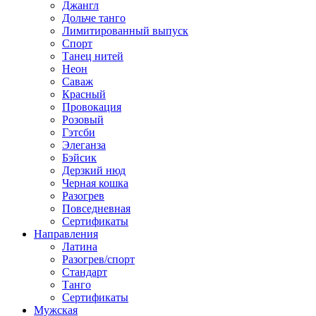
Джангл
Дольче танго
Лимитированный выпуск
Спорт
Танец нитей
Неон
Саваж
Красный
Провокация
Розовый
Гэтсби
Элеганза
Бэйсик
Дерзкий нюд
Черная кошка
Разогрев
Повседневная
Сертификаты
Направления
Латина
Разогрев/спорт
Стандарт
Танго
Сертификаты
Мужская