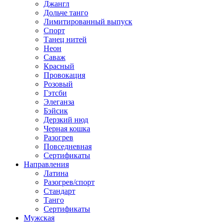
Джангл
Дольче танго
Лимитированный выпуск
Спорт
Танец нитей
Неон
Саваж
Красный
Провокация
Розовый
Гэтсби
Элеганза
Бэйсик
Дерзкий нюд
Черная кошка
Разогрев
Повседневная
Сертификаты
Направления
Латина
Разогрев/спорт
Стандарт
Танго
Сертификаты
Мужская