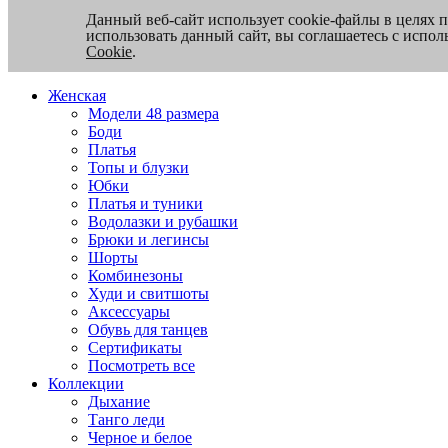
Данный веб-сайт использует cookie-файлы в целях 
использовать данный сайт, вы соглашаетесь с испо
Cookie
.
Женская
Модели 48 размера
Боди
Платья
Топы и блузки
Юбки
Платья и туники
Водолазки и рубашки
Брюки и легинсы
Шорты
Комбинезоны
Худи и свитшоты
Аксессуары
Обувь для танцев
Сертификаты
Посмотреть все
Коллекции
Дыхание
Танго леди
Черное и белое