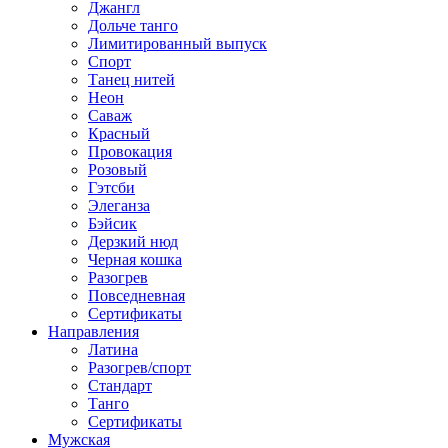
Джангл
Дольче танго
Лимитированный выпуск
Спорт
Танец нитей
Неон
Саваж
Красный
Провокация
Розовый
Гэтсби
Элеганза
Бэйсик
Дерзкий нюд
Черная кошка
Разогрев
Повседневная
Сертификаты
Направления
Латина
Разогрев/спорт
Стандарт
Танго
Сертификаты
Мужская