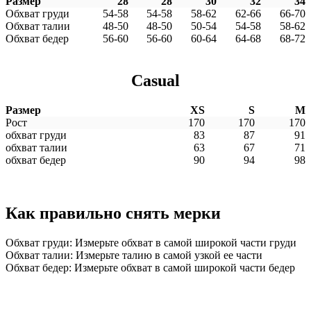
Размер
28
28
30
32
34
Обхват груди
54-58
54-58
58-62
62-66
66-70
Обхват талии
48-50
48-50
50-54
54-58
58-62
Обхват бедер
56-60
56-60
60-64
64-68
68-72
Casual
Размер
XS
S
M
Рост
170
170
170
обхват груди
83
87
91
обхват талии
63
67
71
обхват бедер
90
94
98
Как правильно снять мерки
Обхват груди: Измерьте обхват в самой широкой части груди
Обхват талии: Измерьте талию в самой узкой ее части
Обхват бедер: Измерьте обхват в самой широкой части бедер