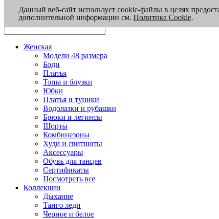
Данный веб-сайт использует cookie-файлы в целях предост
дополнительной информации см.
Политика Cookie
.
Женская
Модели 48 размера
Боди
Платья
Топы и блузки
Юбки
Платья и туники
Водолазки и рубашки
Брюки и легинсы
Шорты
Комбинезоны
Худи и свитшоты
Аксессуары
Обувь для танцев
Сертификаты
Посмотреть все
Коллекции
Дыхание
Танго леди
Черное и белое