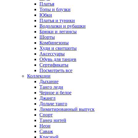
Платья
Топы и блузки
Юбки
Платья и туники
Водолазки и рубашки
Брюки и легинсы
Шорты
Комбинезоны
Худи и свитшоты
Аксессуары
Обувь для танцев
Сертификаты
Посмотреть все
Коллекции
Дыхание
Танго леди
Черное и белое
Джангл
Дольче танго
Лимитированный выпуск
Спорт
Танец нитей
Неон
Саваж
Красный