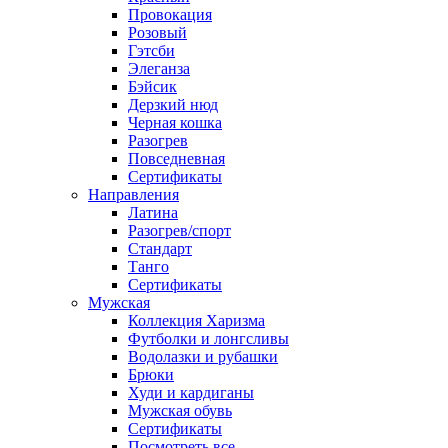
Провокация
Розовый
Гэтсби
Элеганза
Бэйсик
Дерзкий нюд
Черная кошка
Разогрев
Повседневная
Сертификаты
Направления
Латина
Разогрев/спорт
Стандарт
Танго
Сертификаты
Мужская
Коллекция Харизма
Футболки и лонгсливы
Водолазки и рубашки
Брюки
Худи и кардиганы
Мужская обувь
Сертификаты
Посмотреть все