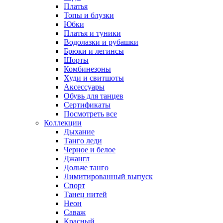
Платья
Топы и блузки
Юбки
Платья и туники
Водолазки и рубашки
Брюки и легинсы
Шорты
Комбинезоны
Худи и свитшоты
Аксессуары
Обувь для танцев
Сертификаты
Посмотреть все
Коллекции
Дыхание
Танго леди
Черное и белое
Джангл
Дольче танго
Лимитированный выпуск
Спорт
Танец нитей
Неон
Саваж
Красный