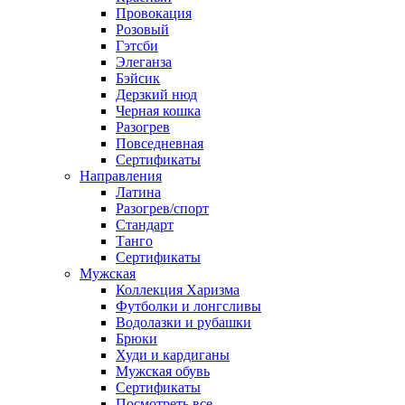
Провокация
Розовый
Гэтсби
Элеганза
Бэйсик
Дерзкий нюд
Черная кошка
Разогрев
Повседневная
Сертификаты
Направления
Латина
Разогрев/спорт
Стандарт
Танго
Сертификаты
Мужская
Коллекция Харизма
Футболки и лонгсливы
Водолазки и рубашки
Брюки
Худи и кардиганы
Мужская обувь
Сертификаты
Посмотреть все