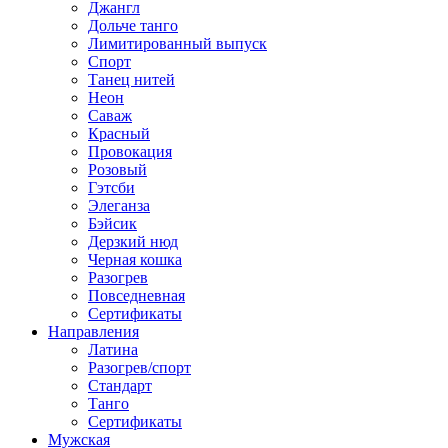
Джангл
Дольче танго
Лимитированный выпуск
Спорт
Танец нитей
Неон
Саваж
Красный
Провокация
Розовый
Гэтсби
Элеганза
Бэйсик
Дерзкий нюд
Черная кошка
Разогрев
Повседневная
Сертификаты
Направления
Латина
Разогрев/спорт
Стандарт
Танго
Сертификаты
Мужская