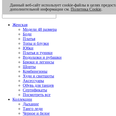
Данный веб-сайт использует cookie-файлы в целях предост
дополнительной информации см.
Политика Cookie
.
Женская
Модели 48 размера
Боди
Платья
Топы и блузки
Юбки
Платья и туники
Водолазки и рубашки
Брюки и легинсы
Шорты
Комбинезоны
Худи и свитшоты
Аксессуары
Обувь для танцев
Сертификаты
Посмотреть все
Коллекции
Дыхание
Танго леди
Черное и белое