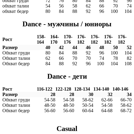
обхват груди
72
76
80
84
88
92
96
обхват талии
54
56
58
62
66
70
74
обхват бедер
80
84
88
92
96
100
104
Dance - мужчины / юниоры
158-
164-
170-
176-
176-
176-
176-
Рост
164
170
176
182
182
182
182
Размер
40
42
44
46
48
50
52
Обхват груди
80
84
88
92
96
100
104
Обхват талии
62
66
70
70
74
78
82
Обхват бедер
84
88
92
96
100
104
108
Dance - дети
Рост
116-122
122-128
128-134
134-140
140-146
Размер
28
28
30
32
34
Обхват груди
54-58
54-58
58-62
62-66
66-70
Обхват талии
48-50
48-50
50-54
54-58
58-62
Обхват бедер
56-60
56-60
60-64
64-68
68-72
Casual