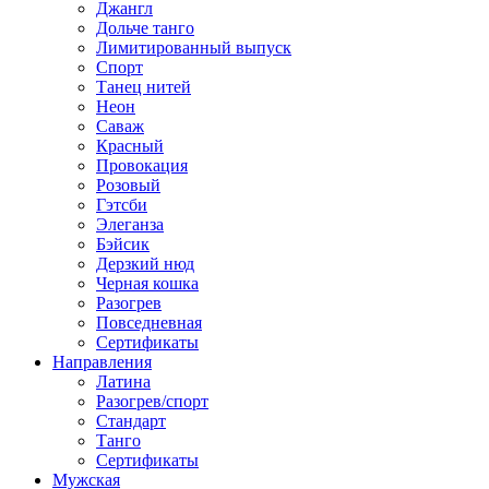
Джангл
Дольче танго
Лимитированный выпуск
Спорт
Танец нитей
Неон
Саваж
Красный
Провокация
Розовый
Гэтсби
Элеганза
Бэйсик
Дерзкий нюд
Черная кошка
Разогрев
Повседневная
Сертификаты
Направления
Латина
Разогрев/спорт
Стандарт
Танго
Сертификаты
Мужская