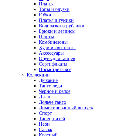
Платья
Топы и блузки
Юбки
Платья и туники
Водолазки и рубашки
Брюки и легинсы
Шорты
Комбинезоны
Худи и свитшоты
Аксессуары
Обувь для танцев
Сертификаты
Посмотреть все
Коллекции
Дыхание
Танго леди
Черное и белое
Джангл
Дольче танго
Лимитированный выпуск
Спорт
Танец нитей
Неон
Саваж
Красный