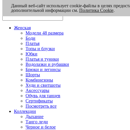
Данный веб-сайт использует cookie-файлы в целях предост
дополнительной информации см.
Политика Cookie
.
Женская
Модели 48 размера
Боди
Платья
Топы и блузки
Юбки
Платья и туники
Водолазки и рубашки
Брюки и легинсы
Шорты
Комбинезоны
Худи и свитшоты
Аксессуары
Обувь для танцев
Сертификаты
Посмотреть все
Коллекции
Дыхание
Танго леди
Черное и белое