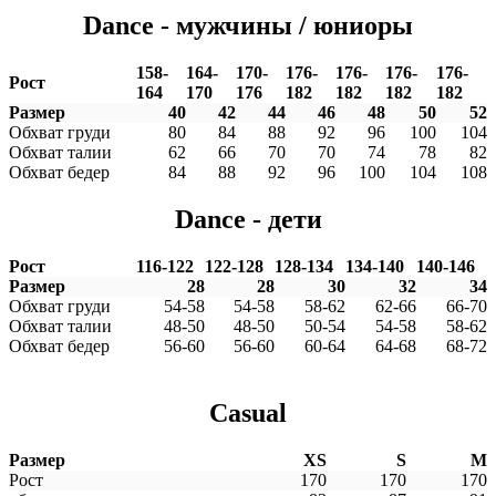
Dance - мужчины / юниоры
158-
164-
170-
176-
176-
176-
176-
Рост
164
170
176
182
182
182
182
Размер
40
42
44
46
48
50
52
Обхват груди
80
84
88
92
96
100
104
Обхват талии
62
66
70
70
74
78
82
Обхват бедер
84
88
92
96
100
104
108
Dance - дети
Рост
116-122
122-128
128-134
134-140
140-146
Размер
28
28
30
32
34
Обхват груди
54-58
54-58
58-62
62-66
66-70
Обхват талии
48-50
48-50
50-54
54-58
58-62
Обхват бедер
56-60
56-60
60-64
64-68
68-72
Casual
Размер
XS
S
M
Рост
170
170
170