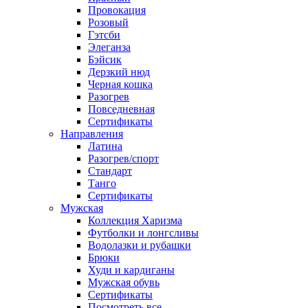
Провокация
Розовый
Гэтсби
Элеганза
Бэйсик
Дерзкий нюд
Черная кошка
Разогрев
Повседневная
Сертификаты
Направления
Латина
Разогрев/спорт
Стандарт
Танго
Сертификаты
Мужская
Коллекция Харизма
Футболки и лонгсливы
Водолазки и рубашки
Брюки
Худи и кардиганы
Мужская обувь
Сертификаты
Посмотреть все