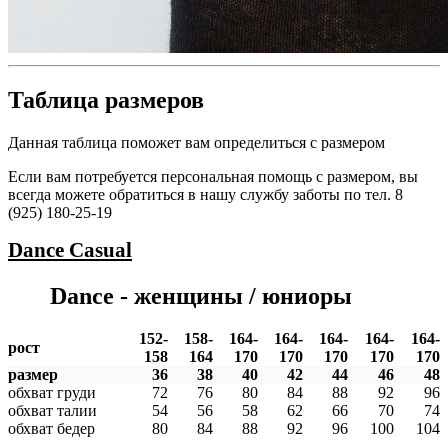
Таблица размеров
Данная таблица поможет вам определиться с размером
Если вам потребуется персональная помощь с размером, вы
всегда можете обратиться в нашу службу заботы по тел. 8
(925) 180-25-19
Dance
Casual
Dance - женщины / юниоры
152-
158-
164-
164-
164-
164-
164-
рост
158
164
170
170
170
170
170
размер
36
38
40
42
44
46
48
обхват груди
72
76
80
84
88
92
96
обхват талии
54
56
58
62
66
70
74
обхват бедер
80
84
88
92
96
100
104