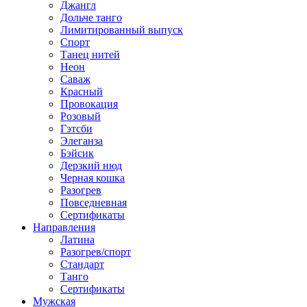
Джангл
Дольче танго
Лимитированный выпуск
Спорт
Танец нитей
Неон
Саваж
Красный
Провокация
Розовый
Гэтсби
Элеганза
Бэйсик
Дерзкий нюд
Черная кошка
Разогрев
Повседневная
Сертификаты
Направления
Латина
Разогрев/спорт
Стандарт
Танго
Сертификаты
Мужская