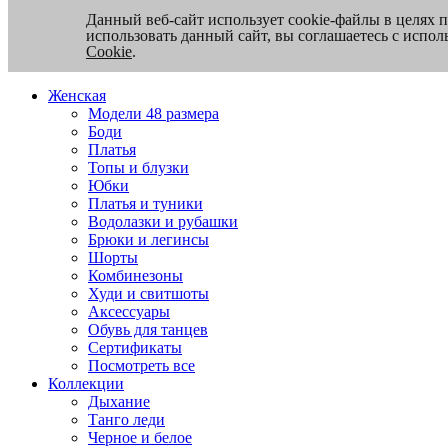
Данный веб-сайт использует cookie-файлы в целях 
использовать данный сайт, вы соглашаетесь с испо
Cookie
.
Женская
Модели 48 размера
Боди
Платья
Топы и блузки
Юбки
Платья и туники
Водолазки и рубашки
Брюки и легинсы
Шорты
Комбинезоны
Худи и свитшоты
Аксессуары
Обувь для танцев
Сертификаты
Посмотреть все
Коллекции
Дыхание
Танго леди
Черное и белое