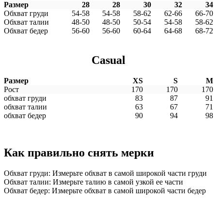
Размер
28
28
30
32
34
Обхват груди
54-58
54-58
58-62
62-66
66-70
Обхват талии
48-50
48-50
50-54
54-58
58-62
Обхват бедер
56-60
56-60
60-64
64-68
68-72
Casual
Размер
XS
S
M
Рост
170
170
170
обхват груди
83
87
91
обхват талии
63
67
71
обхват бедер
90
94
98
Как правильно снять мерки
Обхват груди: Измерьте обхват в самой широкой части груди
Обхват талии: Измерьте талию в самой узкой ее части
Обхват бедер: Измерьте обхват в самой широкой части бедер