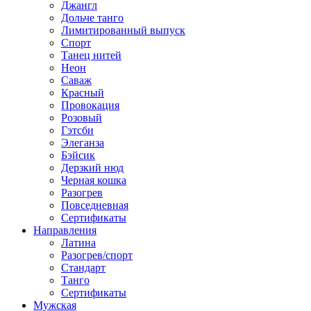
Джангл
Дольче танго
Лимитированный выпуск
Спорт
Танец нитей
Неон
Саваж
Красный
Провокация
Розовый
Гэтсби
Элеганза
Бэйсик
Дерзкий нюд
Черная кошка
Разогрев
Повседневная
Сертификаты
Направления
Латина
Разогрев/спорт
Стандарт
Танго
Сертификаты
Мужская