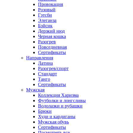
Провокация
Розовый
Гэтсби
Элеганза
Бэйсик
Дерзкий нюд
Черная кошка
Разогрев
Повседневная
Сертификаты
Направления
Латина
Разогрев/спорт
Стандарт
Танго
Сертификаты
Мужская
Коллекция Харизма
Футболки и лонгсливы
Водолазки и рубашки
Брюки
Худи и кардиганы
Мужская обувь
Сертификаты
Посмотреть все