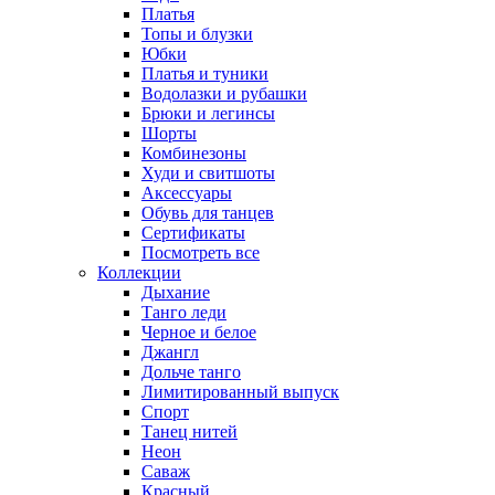
Платья
Топы и блузки
Юбки
Платья и туники
Водолазки и рубашки
Брюки и легинсы
Шорты
Комбинезоны
Худи и свитшоты
Аксессуары
Обувь для танцев
Сертификаты
Посмотреть все
Коллекции
Дыхание
Танго леди
Черное и белое
Джангл
Дольче танго
Лимитированный выпуск
Спорт
Танец нитей
Неон
Саваж
Красный