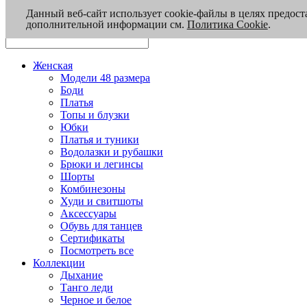
Данный веб-сайт использует cookie-файлы в целях предост
дополнительной информации см.
Политика Cookie
.
Женская
Модели 48 размера
Боди
Платья
Топы и блузки
Юбки
Платья и туники
Водолазки и рубашки
Брюки и легинсы
Шорты
Комбинезоны
Худи и свитшоты
Аксессуары
Обувь для танцев
Сертификаты
Посмотреть все
Коллекции
Дыхание
Танго леди
Черное и белое