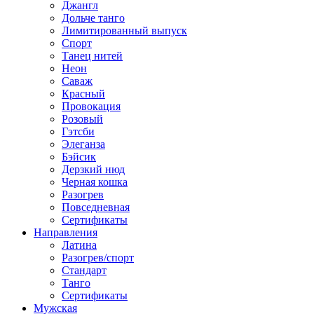
Джангл
Дольче танго
Лимитированный выпуск
Спорт
Танец нитей
Неон
Саваж
Красный
Провокация
Розовый
Гэтсби
Элеганза
Бэйсик
Дерзкий нюд
Черная кошка
Разогрев
Повседневная
Сертификаты
Направления
Латина
Разогрев/спорт
Стандарт
Танго
Сертификаты
Мужская