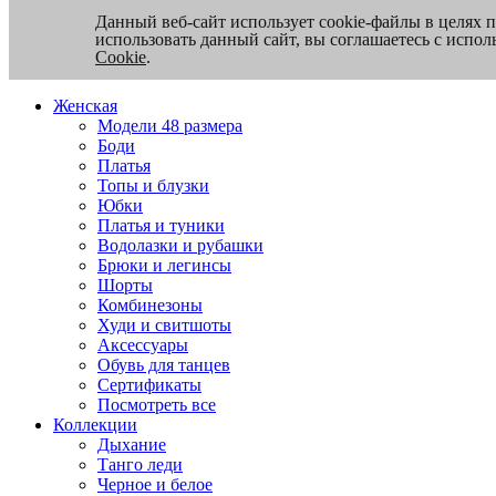
Данный веб-сайт использует cookie-файлы в целях 
использовать данный сайт, вы соглашаетесь с испо
Cookie
.
Женская
Модели 48 размера
Боди
Платья
Топы и блузки
Юбки
Платья и туники
Водолазки и рубашки
Брюки и легинсы
Шорты
Комбинезоны
Худи и свитшоты
Аксессуары
Обувь для танцев
Сертификаты
Посмотреть все
Коллекции
Дыхание
Танго леди
Черное и белое