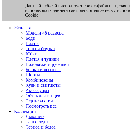
Данный веб-сайт использует cookie-файлы в целях 
использовать данный сайт, вы соглашаетесь с испо
Cookie
.
Женская
Модели 48 размера
Боди
Платья
Топы и блузки
Юбки
Платья и туники
Водолазки и рубашки
Брюки и легинсы
Шорты
Комбинезоны
Худи и свитшоты
Аксессуары
Обувь для танцев
Сертификаты
Посмотреть все
Коллекции
Дыхание
Танго леди
Черное и белое