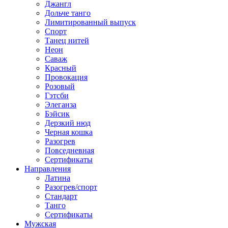
Джангл
Дольче танго
Лимитированный выпуск
Спорт
Танец нитей
Неон
Саваж
Красный
Провокация
Розовый
Гэтсби
Элеганза
Бэйсик
Дерзкий нюд
Черная кошка
Разогрев
Повседневная
Сертификаты
Направления
Латина
Разогрев/спорт
Стандарт
Танго
Сертификаты
Мужская