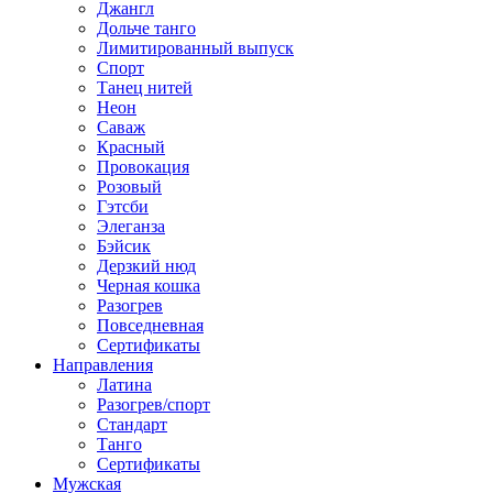
Джангл
Дольче танго
Лимитированный выпуск
Спорт
Танец нитей
Неон
Саваж
Красный
Провокация
Розовый
Гэтсби
Элеганза
Бэйсик
Дерзкий нюд
Черная кошка
Разогрев
Повседневная
Сертификаты
Направления
Латина
Разогрев/спорт
Стандарт
Танго
Сертификаты
Мужская