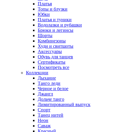
Платья
Топы и блузки
Юбки
Платья и туники
Водолазки и рубашки
Брюки и легинсы
Шорты
Комбинезоны
Худи и свитшоты
Аксессуары
Обувь для танцев
Сертификаты
Посмотреть все
Коллекции
Дыхание
Танго леди
Черное и белое
Джангл
Дольче танго
Лимитированный выпуск
Спорт
Танец нитей
Неон
Саваж
Красный