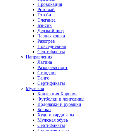
Провокация
Розовый
Гэтсби
Элеганза
Бэйсик
Дерзкий нюд
Черная кошка
Разогрев
Повседневная
Сертификаты
Направления
Латина
Разогрев/спорт
Стандарт
Танго
Сертификаты
Мужская
Коллекция Харизма
Футболки и лонгсливы
Водолазки и рубашки
Брюки
Худи и кардиганы
Мужская обувь
Сертификаты
Посмотреть все