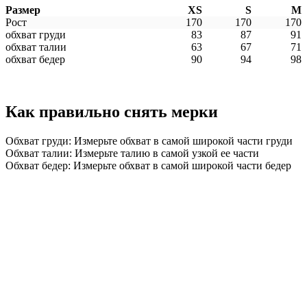
Размер
XS
S
M
Рост
170
170
170
обхват груди
83
87
91
обхват талии
63
67
71
обхват бедер
90
94
98
Как правильно снять мерки
Обхват груди: Измерьте обхват в самой широкой части груди
Обхват талии: Измерьте талию в самой узкой ее части
Обхват бедер: Измерьте обхват в самой широкой части бедер