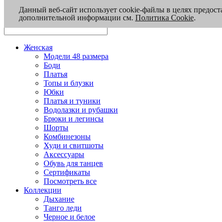
Данный веб-сайт использует cookie-файлы в целях предост
дополнительной информации см.
Политика Cookie
.
Женская
Модели 48 размера
Боди
Платья
Топы и блузки
Юбки
Платья и туники
Водолазки и рубашки
Брюки и легинсы
Шорты
Комбинезоны
Худи и свитшоты
Аксессуары
Обувь для танцев
Сертификаты
Посмотреть все
Коллекции
Дыхание
Танго леди
Черное и белое