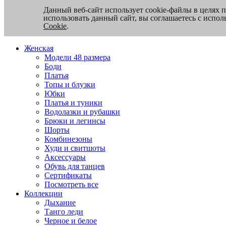
Данный веб-сайт использует cookie-файлы в целях 
использовать данный сайт, вы соглашаетесь с испо
Cookie
.
Женская
Модели 48 размера
Боди
Платья
Топы и блузки
Юбки
Платья и туники
Водолазки и рубашки
Брюки и легинсы
Шорты
Комбинезоны
Худи и свитшоты
Аксессуары
Обувь для танцев
Сертификаты
Посмотреть все
Коллекции
Дыхание
Танго леди
Черное и белое