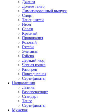
Джангл
Дольче танго
Лимитированный выпуск
Спорт
Танец нитей
Неон
Саваж
Красный
Провокация
Розовый
Гэтсби
Элеганза
Бэйсик
Дерзкий нюд
Черная кошка
Разогрев
Повседневная
Сертификаты
Направления
Латина
Разогрев/спорт
Стандарт
Танго
Сертификаты
Мужская