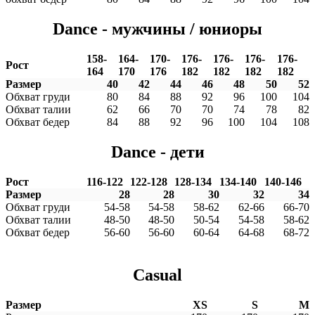
Dance - мужчины / юниоры
158-
164-
170-
176-
176-
176-
176-
Рост
164
170
176
182
182
182
182
Размер
40
42
44
46
48
50
52
Обхват груди
80
84
88
92
96
100
104
Обхват талии
62
66
70
70
74
78
82
Обхват бедер
84
88
92
96
100
104
108
Dance - дети
Рост
116-122
122-128
128-134
134-140
140-146
Размер
28
28
30
32
34
Обхват груди
54-58
54-58
58-62
62-66
66-70
Обхват талии
48-50
48-50
50-54
54-58
58-62
Обхват бедер
56-60
56-60
60-64
64-68
68-72
Casual
Размер
XS
S
M