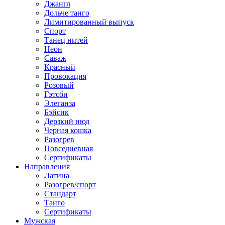
Джангл
Дольче танго
Лимитированный выпуск
Спорт
Танец нитей
Неон
Саваж
Красный
Провокация
Розовый
Гэтсби
Элеганза
Бэйсик
Дерзкий нюд
Черная кошка
Разогрев
Повседневная
Сертификаты
Направления
Латина
Разогрев/спорт
Стандарт
Танго
Сертификаты
Мужская