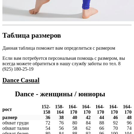
Таблица размеров
Данная таблица поможет вам определиться с размером
Если вам потребуется персональная помощь с размером, вы
всегда можете обратиться в нашу службу заботы по тел. 8
(925) 180-25-19
Dance
Casual
Dance - женщины / юниоры
152-
158-
164-
164-
164-
164-
164-
рост
158
164
170
170
170
170
170
размер
36
38
40
42
44
46
48
обхват груди
72
76
80
84
88
92
96
обхват талии
54
56
58
62
66
70
74
обхват бедер
80
84
88
92
96
100
104