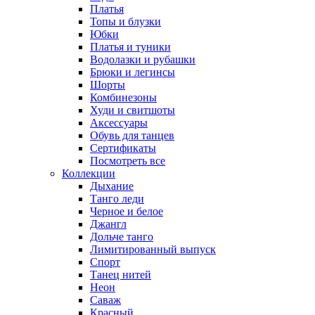
Платья
Топы и блузки
Юбки
Платья и туники
Водолазки и рубашки
Брюки и легинсы
Шорты
Комбинезоны
Худи и свитшоты
Аксессуары
Обувь для танцев
Сертификаты
Посмотреть все
Коллекции
Дыхание
Танго леди
Черное и белое
Джангл
Дольче танго
Лимитированный выпуск
Спорт
Танец нитей
Неон
Саваж
Красный