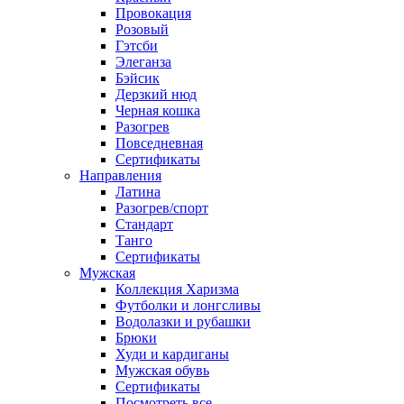
Провокация
Розовый
Гэтсби
Элеганза
Бэйсик
Дерзкий нюд
Черная кошка
Разогрев
Повседневная
Сертификаты
Направления
Латина
Разогрев/спорт
Стандарт
Танго
Сертификаты
Мужская
Коллекция Харизма
Футболки и лонгсливы
Водолазки и рубашки
Брюки
Худи и кардиганы
Мужская обувь
Сертификаты
Посмотреть все