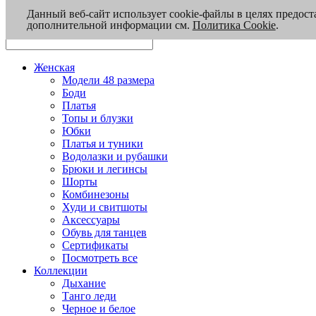
Данный веб-сайт использует cookie-файлы в целях предост
дополнительной информации см.
Политика Cookie
.
Женская
Модели 48 размера
Боди
Платья
Топы и блузки
Юбки
Платья и туники
Водолазки и рубашки
Брюки и легинсы
Шорты
Комбинезоны
Худи и свитшоты
Аксессуары
Обувь для танцев
Сертификаты
Посмотреть все
Коллекции
Дыхание
Танго леди
Черное и белое