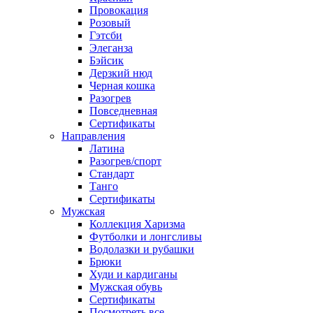
Провокация
Розовый
Гэтсби
Элеганза
Бэйсик
Дерзкий нюд
Черная кошка
Разогрев
Повседневная
Сертификаты
Направления
Латина
Разогрев/спорт
Стандарт
Танго
Сертификаты
Мужская
Коллекция Харизма
Футболки и лонгсливы
Водолазки и рубашки
Брюки
Худи и кардиганы
Мужская обувь
Сертификаты
Посмотреть все