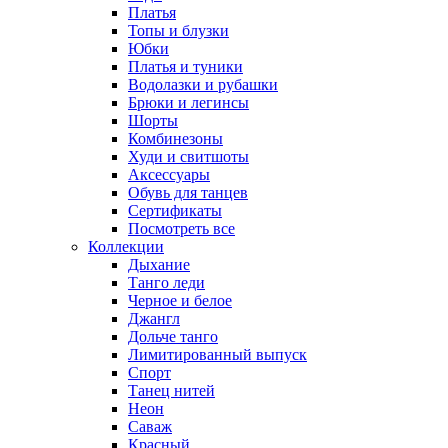
Платья
Топы и блузки
Юбки
Платья и туники
Водолазки и рубашки
Брюки и легинсы
Шорты
Комбинезоны
Худи и свитшоты
Аксессуары
Обувь для танцев
Сертификаты
Посмотреть все
Коллекции
Дыхание
Танго леди
Черное и белое
Джангл
Дольче танго
Лимитированный выпуск
Спорт
Танец нитей
Неон
Саваж
Красный