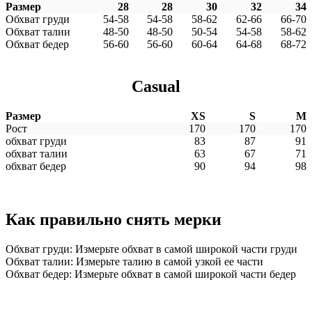
Размер
28
28
30
32
34
Обхват груди
54-58
54-58
58-62
62-66
66-70
Обхват талии
48-50
48-50
50-54
54-58
58-62
Обхват бедер
56-60
56-60
60-64
64-68
68-72
Casual
Размер
XS
S
M
Рост
170
170
170
обхват груди
83
87
91
обхват талии
63
67
71
обхват бедер
90
94
98
Как правильно снять мерки
Обхват груди: Измерьте обхват в самой широкой части груди
Обхват талии: Измерьте талию в самой узкой ее части
Обхват бедер: Измерьте обхват в самой широкой части бедер