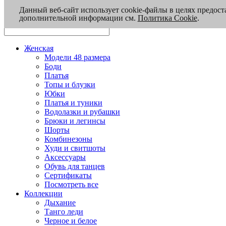
Данный веб-сайт использует cookie-файлы в целях предост
дополнительной информации см.
Политика Cookie
.
Женская
Модели 48 размера
Боди
Платья
Топы и блузки
Юбки
Платья и туники
Водолазки и рубашки
Брюки и легинсы
Шорты
Комбинезоны
Худи и свитшоты
Аксессуары
Обувь для танцев
Сертификаты
Посмотреть все
Коллекции
Дыхание
Танго леди
Черное и белое