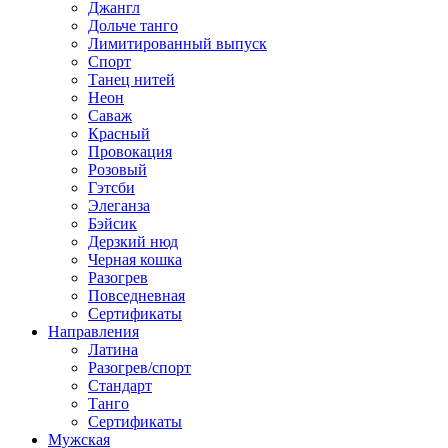
Джангл
Дольче танго
Лимитированный выпуск
Спорт
Танец нитей
Неон
Саваж
Красный
Провокация
Розовый
Гэтсби
Элеганза
Бэйсик
Дерзкий нюд
Черная кошка
Разогрев
Повседневная
Сертификаты
Направления
Латина
Разогрев/спорт
Стандарт
Танго
Сертификаты
Мужская