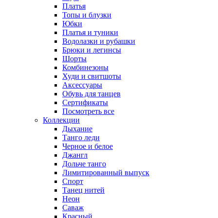
Платья
Топы и блузки
Юбки
Платья и туники
Водолазки и рубашки
Брюки и легинсы
Шорты
Комбинезоны
Худи и свитшоты
Аксессуары
Обувь для танцев
Сертификаты
Посмотреть все
Коллекции
Дыхание
Танго леди
Черное и белое
Джангл
Дольче танго
Лимитированный выпуск
Спорт
Танец нитей
Неон
Саваж
Красный