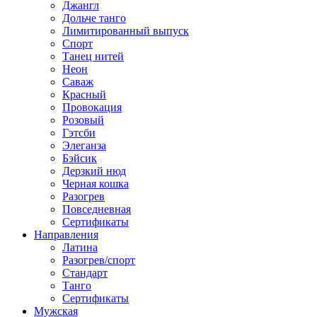
Джангл
Дольче танго
Лимитированный выпуск
Спорт
Танец нитей
Неон
Саваж
Красный
Провокация
Розовый
Гэтсби
Элеганза
Бэйсик
Дерзкий нюд
Черная кошка
Разогрев
Повседневная
Сертификаты
Направления
Латина
Разогрев/спорт
Стандарт
Танго
Сертификаты
Мужская