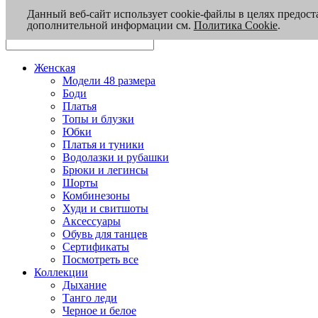
Данный веб-сайт использует cookie-файлы в целях предост
дополнительной информации см.
Политика Cookie
.
Женская
Модели 48 размера
Боди
Платья
Топы и блузки
Юбки
Платья и туники
Водолазки и рубашки
Брюки и легинсы
Шорты
Комбинезоны
Худи и свитшоты
Аксессуары
Обувь для танцев
Сертификаты
Посмотреть все
Коллекции
Дыхание
Танго леди
Черное и белое