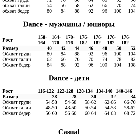
обхват талии
54
56
58
62
66
70
74
обхват бедер
80
84
88
92
96
100
104
Dance - мужчины / юниоры
158-
164-
170-
176-
176-
176-
176-
Рост
164
170
176
182
182
182
182
Размер
40
42
44
46
48
50
52
Обхват груди
80
84
88
92
96
100
104
Обхват талии
62
66
70
70
74
78
82
Обхват бедер
84
88
92
96
100
104
108
Dance - дети
Рост
116-122
122-128
128-134
134-140
140-146
Размер
28
28
30
32
34
Обхват груди
54-58
54-58
58-62
62-66
66-70
Обхват талии
48-50
48-50
50-54
54-58
58-62
Обхват бедер
56-60
56-60
60-64
64-68
68-72
Casual