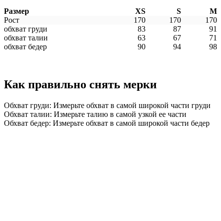
Размер
XS
S
M
Рост
170
170
170
обхват груди
83
87
91
обхват талии
63
67
71
обхват бедер
90
94
98
Как правильно снять мерки
Обхват груди: Измерьте обхват в самой широкой части груди
Обхват талии: Измерьте талию в самой узкой ее части
Обхват бедер: Измерьте обхват в самой широкой части бедер