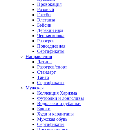
Провокация
Розовый
Гэтсби
Элеганза
Бэйсик
Дерзкий нюд
Черная кошка
Разогрев
Повседневная
Сертификаты
Направления
Латина
Разогрев/спорт
Стандарт
Танго
Сертификаты
Мужская
Коллекция Харизма
Футболки и лонгсливы
Водолазки и рубашки
Брюки
Худи и кардиганы
Мужская обувь
Сертификаты
Посмотреть все