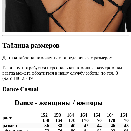
Таблица размеров
Данная таблица поможет вам определиться с размером
Если вам потребуется персональная помощь с размером, вы
всегда можете обратиться в нашу службу заботы по тел. 8
(925) 180-25-19
Dance
Casual
Dance - женщины / юниоры
152-
158-
164-
164-
164-
164-
164-
рост
158
164
170
170
170
170
170
размер
36
38
40
42
44
46
48
обхват груди
72
76
80
84
88
92
96