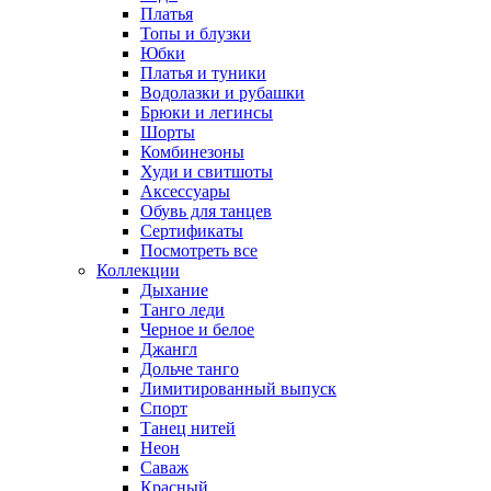
Платья
Топы и блузки
Юбки
Платья и туники
Водолазки и рубашки
Брюки и легинсы
Шорты
Комбинезоны
Худи и свитшоты
Аксессуары
Обувь для танцев
Сертификаты
Посмотреть все
Коллекции
Дыхание
Танго леди
Черное и белое
Джангл
Дольче танго
Лимитированный выпуск
Спорт
Танец нитей
Неон
Саваж
Красный