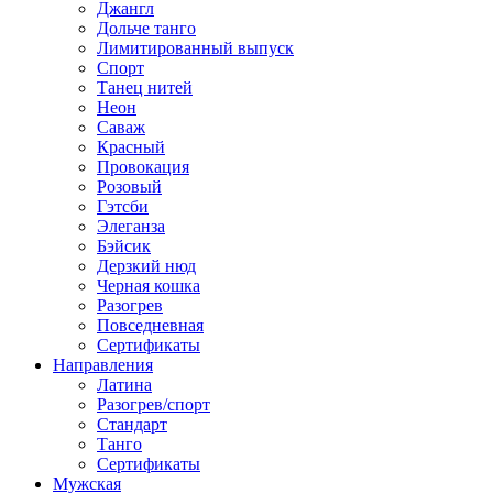
Джангл
Дольче танго
Лимитированный выпуск
Спорт
Танец нитей
Неон
Саваж
Красный
Провокация
Розовый
Гэтсби
Элеганза
Бэйсик
Дерзкий нюд
Черная кошка
Разогрев
Повседневная
Сертификаты
Направления
Латина
Разогрев/спорт
Стандарт
Танго
Сертификаты
Мужская