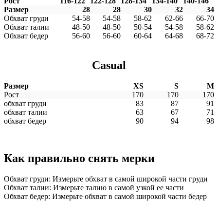
Рост
116-122
122-128
128-134
134-140
140-146
Размер
28
28
30
32
34
Обхват груди
54-58
54-58
58-62
62-66
66-70
Обхват талии
48-50
48-50
50-54
54-58
58-62
Обхват бедер
56-60
56-60
60-64
64-68
68-72
Casual
Размер
XS
S
M
Рост
170
170
170
обхват груди
83
87
91
обхват талии
63
67
71
обхват бедер
90
94
98
Как правильно снять мерки
Обхват груди: Измерьте обхват в самой широкой части груди
Обхват талии: Измерьте талию в самой узкой ее части
Обхват бедер: Измерьте обхват в самой широкой части бедер