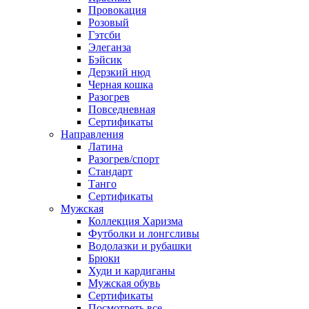
Провокация
Розовый
Гэтсби
Элеганза
Бэйсик
Дерзкий нюд
Черная кошка
Разогрев
Повседневная
Сертификаты
Направления
Латина
Разогрев/спорт
Стандарт
Танго
Сертификаты
Мужская
Коллекция Харизма
Футболки и лонгсливы
Водолазки и рубашки
Брюки
Худи и кардиганы
Мужская обувь
Сертификаты
Посмотреть все