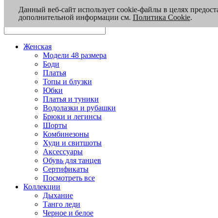
Данный веб-сайт использует cookie-файлы в целях предост
дополнительной информации см.
Политика Cookie
.
Женская
Модели 48 размера
Боди
Платья
Топы и блузки
Юбки
Платья и туники
Водолазки и рубашки
Брюки и легинсы
Шорты
Комбинезоны
Худи и свитшоты
Аксессуары
Обувь для танцев
Сертификаты
Посмотреть все
Коллекции
Дыхание
Танго леди
Черное и белое