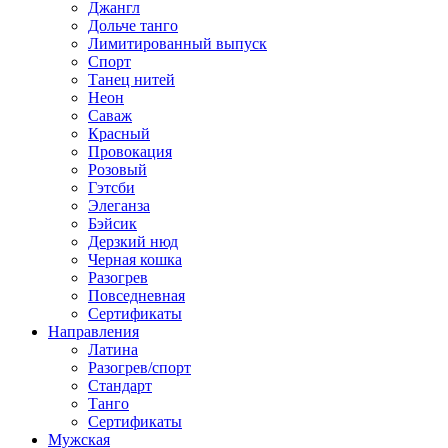
Джангл
Дольче танго
Лимитированный выпуск
Спорт
Танец нитей
Неон
Саваж
Красный
Провокация
Розовый
Гэтсби
Элеганза
Бэйсик
Дерзкий нюд
Черная кошка
Разогрев
Повседневная
Сертификаты
Направления
Латина
Разогрев/спорт
Стандарт
Танго
Сертификаты
Мужская