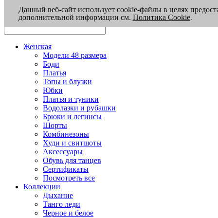
Данный веб-сайт использует cookie-файлы в целях предост
дополнительной информации см.
Политика Cookie
.
Женская
Модели 48 размера
Боди
Платья
Топы и блузки
Юбки
Платья и туники
Водолазки и рубашки
Брюки и легинсы
Шорты
Комбинезоны
Худи и свитшоты
Аксессуары
Обувь для танцев
Сертификаты
Посмотреть все
Коллекции
Дыхание
Танго леди
Черное и белое