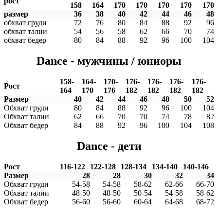
рост
158
164
170
170
170
170
170
размер
36
38
40
42
44
46
48
обхват груди
72
76
80
84
88
92
96
обхват талии
54
56
58
62
66
70
74
обхват бедер
80
84
88
92
96
100
104
Dance - мужчины / юниоры
158-
164-
170-
176-
176-
176-
176-
Рост
164
170
176
182
182
182
182
Размер
40
42
44
46
48
50
52
Обхват груди
80
84
88
92
96
100
104
Обхват талии
62
66
70
70
74
78
82
Обхват бедер
84
88
92
96
100
104
108
Dance - дети
Рост
116-122
122-128
128-134
134-140
140-146
Размер
28
28
30
32
34
Обхват груди
54-58
54-58
58-62
62-66
66-70
Обхват талии
48-50
48-50
50-54
54-58
58-62
Обхват бедер
56-60
56-60
60-64
64-68
68-72