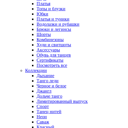
Платья
Топы и блузки
Юбки
Платья и туники
Водолазки и рубашки
Брюки и легинсы
Шорты
Комбинезоны
Худи и свитшоты
Аксессуары
Обувь для танцев
Сертификаты
Посмотреть все
Коллекции
Дыхание
Танго леди
Черное и белое
Джангл
Дольче танго
Лимитированный выпуск
Спорт
Танец нитей
Неон
Саваж
Красный