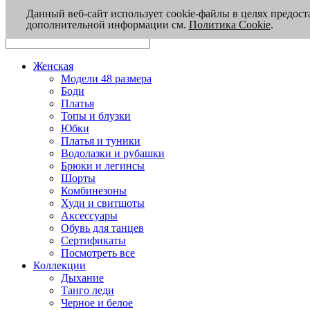
Данный веб-сайт использует cookie-файлы в целях предост
дополнительной информации см.
Политика Cookie
.
Женская
Модели 48 размера
Боди
Платья
Топы и блузки
Юбки
Платья и туники
Водолазки и рубашки
Брюки и легинсы
Шорты
Комбинезоны
Худи и свитшоты
Аксессуары
Обувь для танцев
Сертификаты
Посмотреть все
Коллекции
Дыхание
Танго леди
Черное и белое