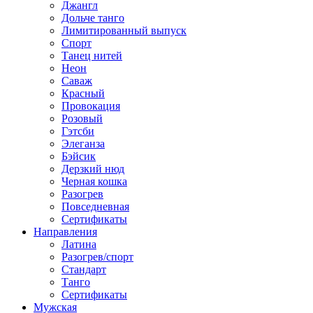
Джангл
Дольче танго
Лимитированный выпуск
Спорт
Танец нитей
Неон
Саваж
Красный
Провокация
Розовый
Гэтсби
Элеганза
Бэйсик
Дерзкий нюд
Черная кошка
Разогрев
Повседневная
Сертификаты
Направления
Латина
Разогрев/спорт
Стандарт
Танго
Сертификаты
Мужская