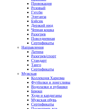
Провокация
Розовый
Гэтсби
Элеганза
Бэйсик
Дерзкий нюд
Черная кошка
Разогрев
Повседневная
Сертификаты
Направления
Латина
Разогрев/спорт
Стандарт
Танго
Сертификаты
Мужская
Коллекция Харизма
Футболки и лонгсливы
Водолазки и рубашки
Брюки
Худи и кардиганы
Мужская обувь
Сертификаты
Посмотреть все