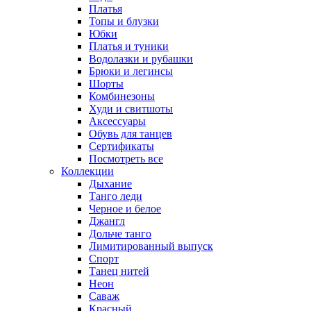
Платья
Топы и блузки
Юбки
Платья и туники
Водолазки и рубашки
Брюки и легинсы
Шорты
Комбинезоны
Худи и свитшоты
Аксессуары
Обувь для танцев
Сертификаты
Посмотреть все
Коллекции
Дыхание
Танго леди
Черное и белое
Джангл
Дольче танго
Лимитированный выпуск
Спорт
Танец нитей
Неон
Саваж
Красный