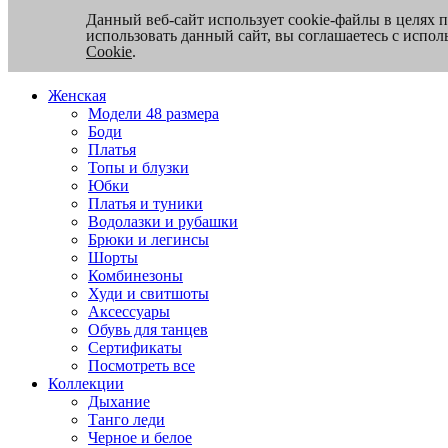
Данный веб-сайт использует cookie-файлы в целях 
использовать данный сайт, вы соглашаетесь с испо
Cookie
.
Женская
Модели 48 размера
Боди
Платья
Топы и блузки
Юбки
Платья и туники
Водолазки и рубашки
Брюки и легинсы
Шорты
Комбинезоны
Худи и свитшоты
Аксессуары
Обувь для танцев
Сертификаты
Посмотреть все
Коллекции
Дыхание
Танго леди
Черное и белое