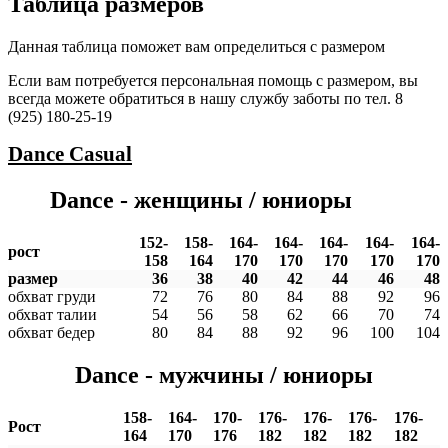
Таблица размеров
Данная таблица поможет вам определиться с размером
Если вам потребуется персональная помощь с размером, вы
всегда можете обратиться в нашу службу заботы по тел. 8
(925) 180-25-19
Dance
Casual
Dance - женщины / юниоры
152-
158-
164-
164-
164-
164-
164-
рост
158
164
170
170
170
170
170
размер
36
38
40
42
44
46
48
обхват груди
72
76
80
84
88
92
96
обхват талии
54
56
58
62
66
70
74
обхват бедер
80
84
88
92
96
100
104
Dance - мужчины / юниоры
158-
164-
170-
176-
176-
176-
176-
Рост
164
170
176
182
182
182
182