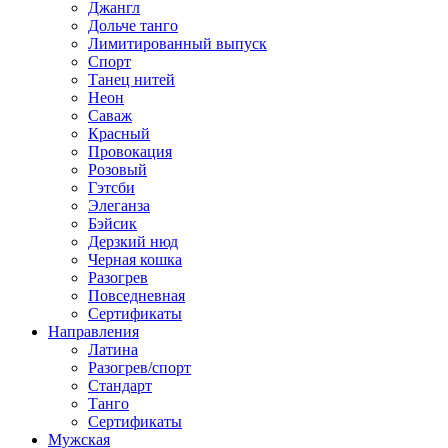
Джангл
Дольче танго
Лимитированный выпуск
Спорт
Танец нитей
Неон
Саваж
Красный
Провокация
Розовый
Гэтсби
Элеганза
Бэйсик
Дерзкий нюд
Черная кошка
Разогрев
Повседневная
Сертификаты
Направления
Латина
Разогрев/спорт
Стандарт
Танго
Сертификаты
Мужская