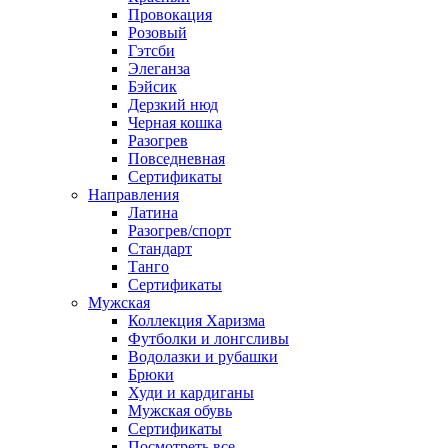
Провокация
Розовый
Гэтсби
Элеганза
Бэйсик
Дерзкий нюд
Черная кошка
Разогрев
Повседневная
Сертификаты
Направления
Латина
Разогрев/спорт
Стандарт
Танго
Сертификаты
Мужская
Коллекция Харизма
Футболки и лонгсливы
Водолазки и рубашки
Брюки
Худи и кардиганы
Мужская обувь
Сертификаты
Посмотреть все