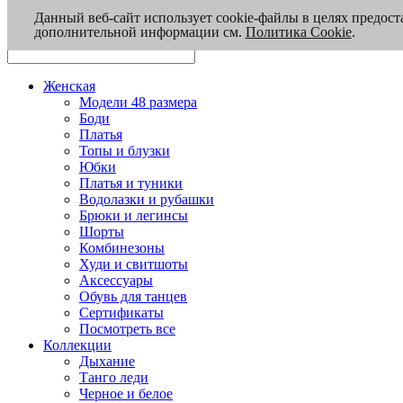
Данный веб-сайт использует cookie-файлы в целях предост
дополнительной информации см.
Политика Cookie
.
Женская
Модели 48 размера
Боди
Платья
Топы и блузки
Юбки
Платья и туники
Водолазки и рубашки
Брюки и легинсы
Шорты
Комбинезоны
Худи и свитшоты
Аксессуары
Обувь для танцев
Сертификаты
Посмотреть все
Коллекции
Дыхание
Танго леди
Черное и белое