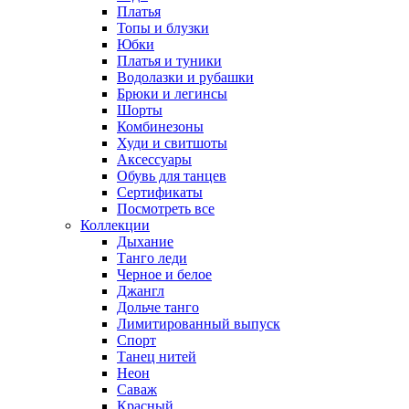
Платья
Топы и блузки
Юбки
Платья и туники
Водолазки и рубашки
Брюки и легинсы
Шорты
Комбинезоны
Худи и свитшоты
Аксессуары
Обувь для танцев
Сертификаты
Посмотреть все
Коллекции
Дыхание
Танго леди
Черное и белое
Джангл
Дольче танго
Лимитированный выпуск
Спорт
Танец нитей
Неон
Саваж
Красный