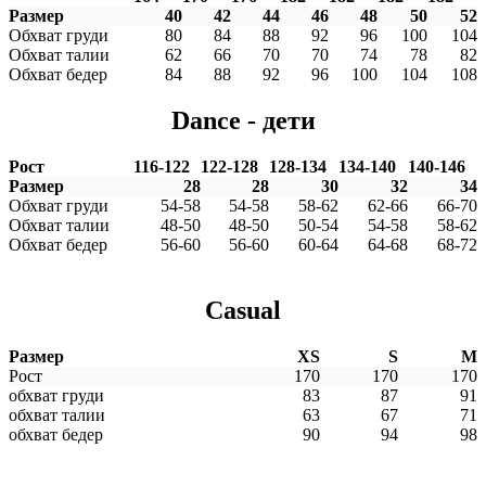
Размер
40
42
44
46
48
50
52
Обхват груди
80
84
88
92
96
100
104
Обхват талии
62
66
70
70
74
78
82
Обхват бедер
84
88
92
96
100
104
108
Dance - дети
Рост
116-122
122-128
128-134
134-140
140-146
Размер
28
28
30
32
34
Обхват груди
54-58
54-58
58-62
62-66
66-70
Обхват талии
48-50
48-50
50-54
54-58
58-62
Обхват бедер
56-60
56-60
60-64
64-68
68-72
Casual
Размер
XS
S
M
Рост
170
170
170
обхват груди
83
87
91
обхват талии
63
67
71
обхват бедер
90
94
98