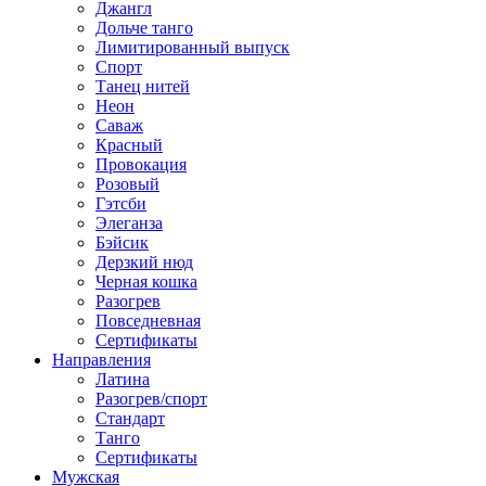
Джангл
Дольче танго
Лимитированный выпуск
Спорт
Танец нитей
Неон
Саваж
Красный
Провокация
Розовый
Гэтсби
Элеганза
Бэйсик
Дерзкий нюд
Черная кошка
Разогрев
Повседневная
Сертификаты
Направления
Латина
Разогрев/спорт
Стандарт
Танго
Сертификаты
Мужская