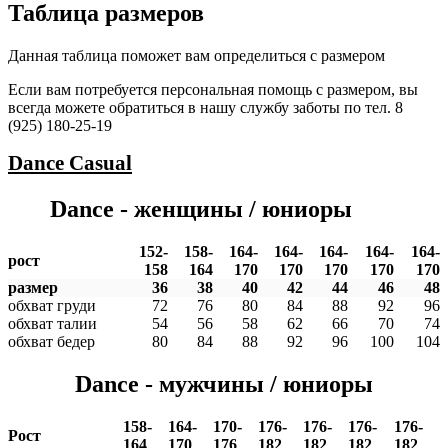
Таблица размеров
Данная таблица поможет вам определиться с размером
Если вам потребуется персональная помощь с размером, вы
всегда можете обратиться в нашу службу заботы по тел. 8
(925) 180-25-19
Dance
Casual
Dance - женщины / юниоры
152-
158-
164-
164-
164-
164-
164-
рост
158
164
170
170
170
170
170
размер
36
38
40
42
44
46
48
обхват груди
72
76
80
84
88
92
96
обхват талии
54
56
58
62
66
70
74
обхват бедер
80
84
88
92
96
100
104
Dance - мужчины / юниоры
158-
164-
170-
176-
176-
176-
176-
Рост
164
170
176
182
182
182
182