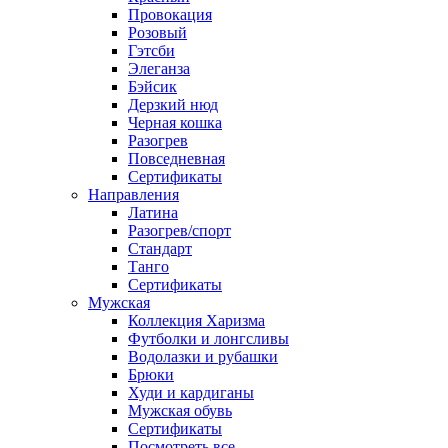
Провокация
Розовый
Гэтсби
Элеганза
Бэйсик
Дерзкий нюд
Черная кошка
Разогрев
Повседневная
Сертификаты
Направления
Латина
Разогрев/спорт
Стандарт
Танго
Сертификаты
Мужская
Коллекция Харизма
Футболки и лонгсливы
Водолазки и рубашки
Брюки
Худи и кардиганы
Мужская обувь
Сертификаты
Посмотреть все