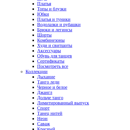
Платья
Топы и блузки
Юбки
Платья и туники
Водолазки и рубашки
Брюки и легинсы
Шорты
Комбинезоны
Худи и свитшоты
Аксессуары
Обувь для танцев
Сертификаты
Посмотреть все
Коллекции
Дыхание
Танго леди
Черное и белое
Джангл
Дольче танго
Лимитированный выпуск
Спорт
Танец нитей
Неон
Саваж
Красный