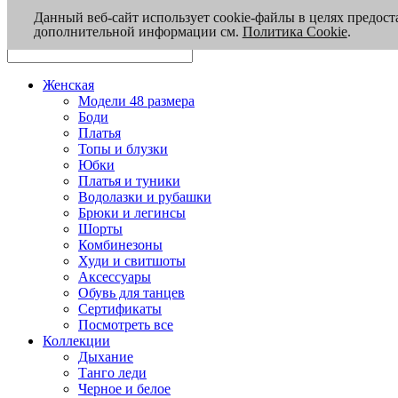
Данный веб-сайт использует cookie-файлы в целях предост
дополнительной информации см.
Политика Cookie
.
Женская
Модели 48 размера
Боди
Платья
Топы и блузки
Юбки
Платья и туники
Водолазки и рубашки
Брюки и легинсы
Шорты
Комбинезоны
Худи и свитшоты
Аксессуары
Обувь для танцев
Сертификаты
Посмотреть все
Коллекции
Дыхание
Танго леди
Черное и белое