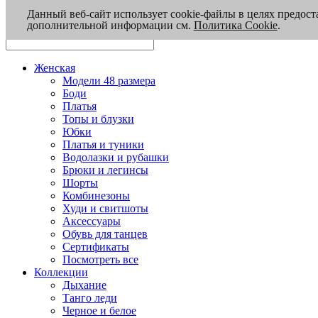
Данный веб-сайт использует cookie-файлы в целях предост
дополнительной информации см.
Политика Cookie
.
Женская
Модели 48 размера
Боди
Платья
Топы и блузки
Юбки
Платья и туники
Водолазки и рубашки
Брюки и легинсы
Шорты
Комбинезоны
Худи и свитшоты
Аксессуары
Обувь для танцев
Сертификаты
Посмотреть все
Коллекции
Дыхание
Танго леди
Черное и белое