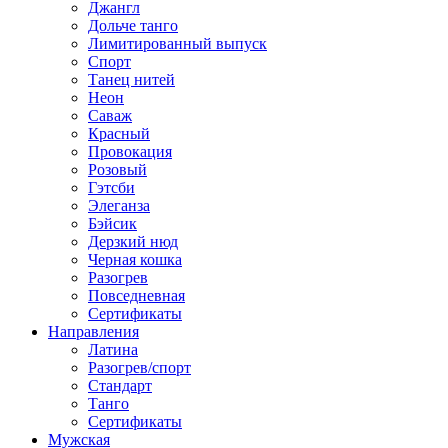
Джангл
Дольче танго
Лимитированный выпуск
Спорт
Танец нитей
Неон
Саваж
Красный
Провокация
Розовый
Гэтсби
Элеганза
Бэйсик
Дерзкий нюд
Черная кошка
Разогрев
Повседневная
Сертификаты
Направления
Латина
Разогрев/спорт
Стандарт
Танго
Сертификаты
Мужская