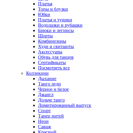
Платья
Топы и блузки
Юбки
Платья и туники
Водолазки и рубашки
Брюки и легинсы
Шорты
Комбинезоны
Худи и свитшоты
Аксессуары
Обувь для танцев
Сертификаты
Посмотреть все
Коллекции
Дыхание
Танго леди
Черное и белое
Джангл
Дольче танго
Лимитированный выпуск
Спорт
Танец нитей
Неон
Саваж
Красный