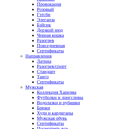
Провокация
Розовый
Гэтсби
Элеганза
Бэйсик
Дерзкий нюд
Черная кошка
Разогрев
Повседневная
Сертификаты
Направления
Латина
Разогрев/спорт
Стандарт
Танго
Сертификаты
Мужская
Коллекция Харизма
Футболки и лонгсливы
Водолазки и рубашки
Брюки
Худи и кардиганы
Мужская обувь
Сертификаты
Посмотреть все