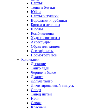
Платья
Топы и блузки
Юбки
Платья и туники
Водолазки и рубашки
Брюки и легинсы
Шорты
Комбинезоны
Худи и свитшоты
Аксессуары
Обувь для танцев
Сертификаты
Посмотреть все
Коллекции
Дыхание
Танго леди
Черное и белое
Джангл
Дольче танго
Лимитированный выпуск
Спорт
Танец нитей
Неон
Саваж
Красный