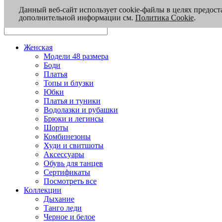
Данный веб-сайт использует cookie-файлы в целях предост
дополнительной информации см.
Политика Cookie
.
Женская
Модели 48 размера
Боди
Платья
Топы и блузки
Юбки
Платья и туники
Водолазки и рубашки
Брюки и легинсы
Шорты
Комбинезоны
Худи и свитшоты
Аксессуары
Обувь для танцев
Сертификаты
Посмотреть все
Коллекции
Дыхание
Танго леди
Черное и белое