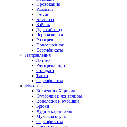
Провокация
Розовый
Гэтсби
Элеганза
Бэйсик
Дерзкий нюд
Черная кошка
Разогрев
Повседневная
Сертификаты
Направления
Латина
Разогрев/спорт
Стандарт
Танго
Сертификаты
Мужская
Коллекция Харизма
Футболки и лонгсливы
Водолазки и рубашки
Брюки
Худи и кардиганы
Мужская обувь
Сертификаты
Посмотреть все