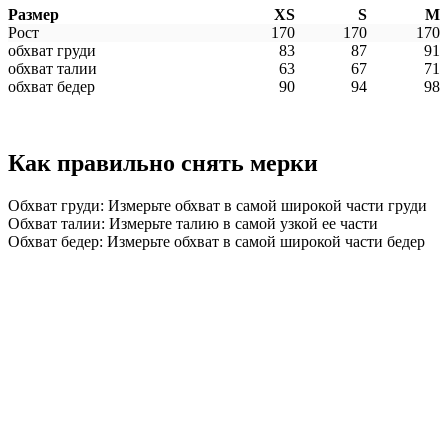
Размер
XS
S
M
Рост
170
170
170
обхват груди
83
87
91
обхват талии
63
67
71
обхват бедер
90
94
98
Как правильно снять мерки
Обхват груди: Измерьте обхват в самой широкой части груди
Обхват талии: Измерьте талию в самой узкой ее части
Обхват бедер: Измерьте обхват в самой широкой части бедер