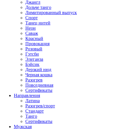
Джангл
Дольче танго
Лимитированный выпуск
Спорт
Танец нитей
Неон
Саваж
Красный
Провокация
Розовый
Гэтсби
Элеганза
Бэйсик
Дерзкий нюд
Черная кошка
Разогрев
Повседневная
Сертификаты
Направления
Латина
Разогрев/спорт
Стандарт
Танго
Сертификаты
Мужская