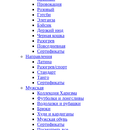
Провокация
Розовый
Гэтсби
Элеганза
Бэйсик
Дерзкий нюд
Черная кошка
Разогрев
Повседневная
Сертификаты
Направления
Латина
Разогрев/спорт
Стандарт
Танго
Сертификаты
Мужская
Коллекция Харизма
Футболки и лонгсливы
Водолазки и рубашки
Брюки
Худи и кардиганы
Мужская обувь
Сертификаты
Посмотреть все