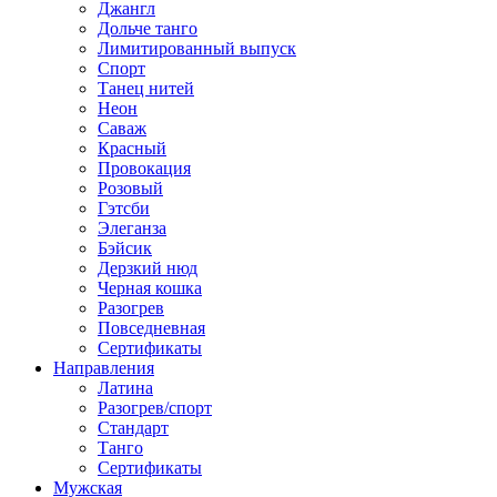
Джангл
Дольче танго
Лимитированный выпуск
Спорт
Танец нитей
Неон
Саваж
Красный
Провокация
Розовый
Гэтсби
Элеганза
Бэйсик
Дерзкий нюд
Черная кошка
Разогрев
Повседневная
Сертификаты
Направления
Латина
Разогрев/спорт
Стандарт
Танго
Сертификаты
Мужская