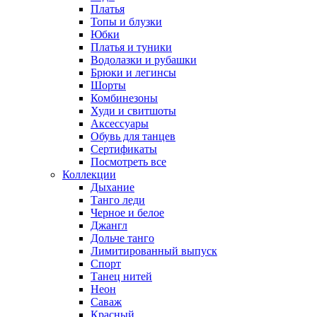
Платья
Топы и блузки
Юбки
Платья и туники
Водолазки и рубашки
Брюки и легинсы
Шорты
Комбинезоны
Худи и свитшоты
Аксессуары
Обувь для танцев
Сертификаты
Посмотреть все
Коллекции
Дыхание
Танго леди
Черное и белое
Джангл
Дольче танго
Лимитированный выпуск
Спорт
Танец нитей
Неон
Саваж
Красный