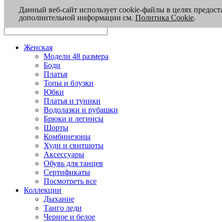
Данный веб-сайт использует cookie-файлы в целях предост
дополнительной информации см.
Политика Cookie
.
Женская
Модели 48 размера
Боди
Платья
Топы и блузки
Юбки
Платья и туники
Водолазки и рубашки
Брюки и легинсы
Шорты
Комбинезоны
Худи и свитшоты
Аксессуары
Обувь для танцев
Сертификаты
Посмотреть все
Коллекции
Дыхание
Танго леди
Черное и белое