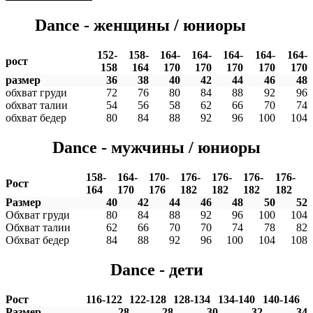
Dance - женщины / юниоры
152-
158-
164-
164-
164-
164-
164-
рост
158
164
170
170
170
170
170
размер
36
38
40
42
44
46
48
обхват груди
72
76
80
84
88
92
96
обхват талии
54
56
58
62
66
70
74
обхват бедер
80
84
88
92
96
100
104
Dance - мужчины / юниоры
158-
164-
170-
176-
176-
176-
176-
Рост
164
170
176
182
182
182
182
Размер
40
42
44
46
48
50
52
Обхват груди
80
84
88
92
96
100
104
Обхват талии
62
66
70
70
74
78
82
Обхват бедер
84
88
92
96
100
104
108
Dance - дети
Рост
116-122
122-128
128-134
134-140
140-146
Размер
28
28
30
32
34