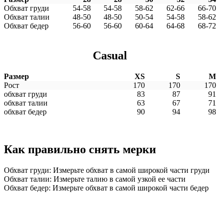
Обхват груди
54-58
54-58
58-62
62-66
66-70
Обхват талии
48-50
48-50
50-54
54-58
58-62
Обхват бедер
56-60
56-60
60-64
64-68
68-72
Casual
Размер
XS
S
M
Рост
170
170
170
обхват груди
83
87
91
обхват талии
63
67
71
обхват бедер
90
94
98
Как правильно снять мерки
Обхват груди: Измерьте обхват в самой широкой части груди
Обхват талии: Измерьте талию в самой узкой ее части
Обхват бедер: Измерьте обхват в самой широкой части бедер