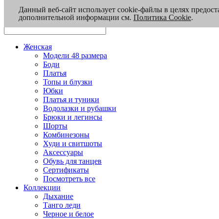
Данный веб-сайт использует cookie-файлы в целях предост
дополнительной информации см.
Политика Cookie
.
Женская
Модели 48 размера
Боди
Платья
Топы и блузки
Юбки
Платья и туники
Водолазки и рубашки
Брюки и легинсы
Шорты
Комбинезоны
Худи и свитшоты
Аксессуары
Обувь для танцев
Сертификаты
Посмотреть все
Коллекции
Дыхание
Танго леди
Черное и белое