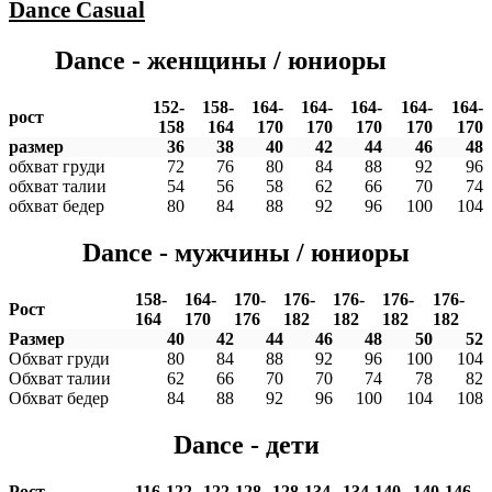
Dance
Casual
Dance - женщины / юниоры
152-
158-
164-
164-
164-
164-
164-
рост
158
164
170
170
170
170
170
размер
36
38
40
42
44
46
48
обхват груди
72
76
80
84
88
92
96
обхват талии
54
56
58
62
66
70
74
обхват бедер
80
84
88
92
96
100
104
Dance - мужчины / юниоры
158-
164-
170-
176-
176-
176-
176-
Рост
164
170
176
182
182
182
182
Размер
40
42
44
46
48
50
52
Обхват груди
80
84
88
92
96
100
104
Обхват талии
62
66
70
70
74
78
82
Обхват бедер
84
88
92
96
100
104
108
Dance - дети
Рост
116-122
122-128
128-134
134-140
140-146