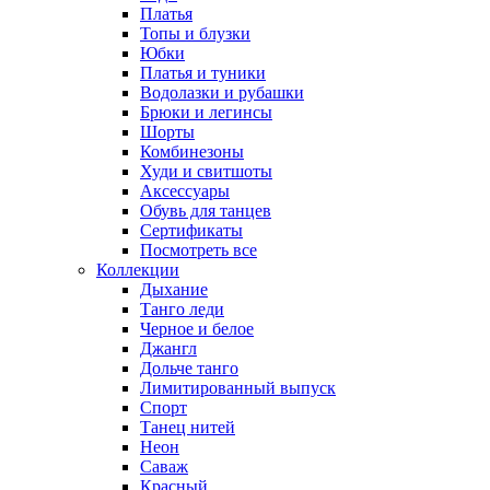
Платья
Топы и блузки
Юбки
Платья и туники
Водолазки и рубашки
Брюки и легинсы
Шорты
Комбинезоны
Худи и свитшоты
Аксессуары
Обувь для танцев
Сертификаты
Посмотреть все
Коллекции
Дыхание
Танго леди
Черное и белое
Джангл
Дольче танго
Лимитированный выпуск
Спорт
Танец нитей
Неон
Саваж
Красный