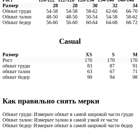
Размер
28
28
30
32
34
Обхват груди
54-58
54-58
58-62
62-66
66-70
Обхват талии
48-50
48-50
50-54
54-58
58-62
Обхват бедер
56-60
56-60
60-64
64-68
68-72
Casual
Размер
XS
S
M
Рост
170
170
170
обхват груди
83
87
91
обхват талии
63
67
71
обхват бедер
90
94
98
Как правильно снять мерки
Обхват груди: Измерьте обхват в самой широкой части груди
Обхват талии: Измерьте талию в самой узкой ее части
Обхват бедер: Измерьте обхват в самой широкой части бедер