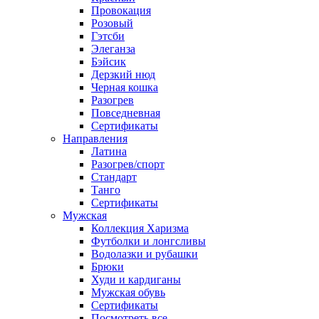
Провокация
Розовый
Гэтсби
Элеганза
Бэйсик
Дерзкий нюд
Черная кошка
Разогрев
Повседневная
Сертификаты
Направления
Латина
Разогрев/спорт
Стандарт
Танго
Сертификаты
Мужская
Коллекция Харизма
Футболки и лонгсливы
Водолазки и рубашки
Брюки
Худи и кардиганы
Мужская обувь
Сертификаты
Посмотреть все