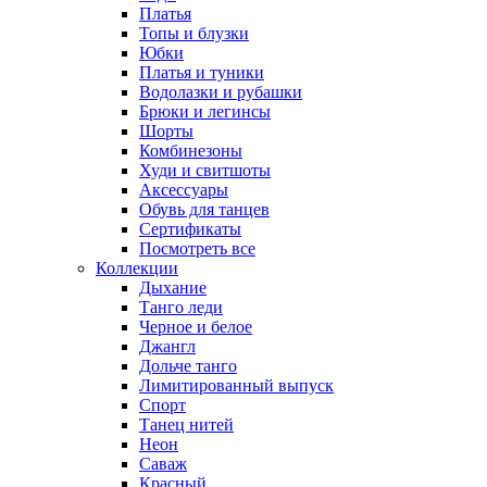
Платья
Топы и блузки
Юбки
Платья и туники
Водолазки и рубашки
Брюки и легинсы
Шорты
Комбинезоны
Худи и свитшоты
Аксессуары
Обувь для танцев
Сертификаты
Посмотреть все
Коллекции
Дыхание
Танго леди
Черное и белое
Джангл
Дольче танго
Лимитированный выпуск
Спорт
Танец нитей
Неон
Саваж
Красный