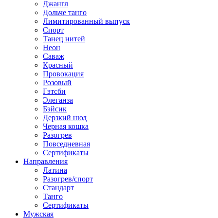
Джангл
Дольче танго
Лимитированный выпуск
Спорт
Танец нитей
Неон
Саваж
Красный
Провокация
Розовый
Гэтсби
Элеганза
Бэйсик
Дерзкий нюд
Черная кошка
Разогрев
Повседневная
Сертификаты
Направления
Латина
Разогрев/спорт
Стандарт
Танго
Сертификаты
Мужская