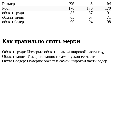
Размер
XS
S
M
Рост
170
170
170
обхват груди
83
87
91
обхват талии
63
67
71
обхват бедер
90
94
98
Как правильно снять мерки
Обхват груди: Измерьте обхват в самой широкой части груди
Обхват талии: Измерьте талию в самой узкой ее части
Обхват бедер: Измерьте обхват в самой широкой части бедер