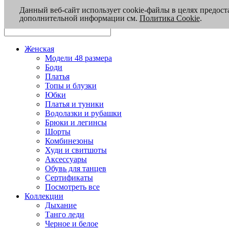
Данный веб-сайт использует cookie-файлы в целях предост
дополнительной информации см.
Политика Cookie
.
Женская
Модели 48 размера
Боди
Платья
Топы и блузки
Юбки
Платья и туники
Водолазки и рубашки
Брюки и легинсы
Шорты
Комбинезоны
Худи и свитшоты
Аксессуары
Обувь для танцев
Сертификаты
Посмотреть все
Коллекции
Дыхание
Танго леди
Черное и белое