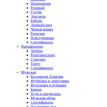
Провокация
Розовый
Гэтсби
Элеганза
Бэйсик
Дерзкий нюд
Черная кошка
Разогрев
Повседневная
Сертификаты
Направления
Латина
Разогрев/спорт
Стандарт
Танго
Сертификаты
Мужская
Коллекция Харизма
Футболки и лонгсливы
Водолазки и рубашки
Брюки
Худи и кардиганы
Мужская обувь
Сертификаты
Посмотреть все