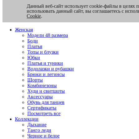
Данный веб-сайт использует cookie-файлы в целях 
использовать данный сайт, вы соглашаетесь с испо
Cookie
.
Женская
Модели 48 размера
Боди
Платья
Топы и блузки
Юбки
Платья и туники
Водолазки и рубашки
Брюки и легинсы
Шорты
Комбинезоны
Худи и свитшоты
Аксессуары
Обувь для танцев
Сертификаты
Посмотреть все
Коллекции
Дыхание
Танго леди
Черное и белое