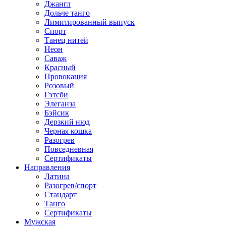
Джангл
Дольче танго
Лимитированный выпуск
Спорт
Танец нитей
Неон
Саваж
Красный
Провокация
Розовый
Гэтсби
Элеганза
Бэйсик
Дерзкий нюд
Черная кошка
Разогрев
Повседневная
Сертификаты
Направления
Латина
Разогрев/спорт
Стандарт
Танго
Сертификаты
Мужская