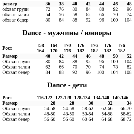
размер
36
38
40
42
44
46
48
обхват груди
72
76
80
84
88
92
96
обхват талии
54
56
58
62
66
70
74
обхват бедер
80
84
88
92
96
100
104
Dance - мужчины / юниоры
158-
164-
170-
176-
176-
176-
176-
Рост
164
170
176
182
182
182
182
Размер
40
42
44
46
48
50
52
Обхват груди
80
84
88
92
96
100
104
Обхват талии
62
66
70
70
74
78
82
Обхват бедер
84
88
92
96
100
104
108
Dance - дети
Рост
116-122
122-128
128-134
134-140
140-146
Размер
28
28
30
32
34
Обхват груди
54-58
54-58
58-62
62-66
66-70
Обхват талии
48-50
48-50
50-54
54-58
58-62
Обхват бедер
56-60
56-60
60-64
64-68
68-72