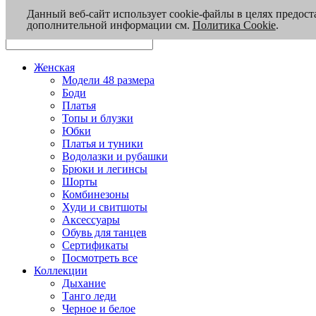
Данный веб-сайт использует cookie-файлы в целях предост
дополнительной информации см.
Политика Cookie
.
Женская
Модели 48 размера
Боди
Платья
Топы и блузки
Юбки
Платья и туники
Водолазки и рубашки
Брюки и легинсы
Шорты
Комбинезоны
Худи и свитшоты
Аксессуары
Обувь для танцев
Сертификаты
Посмотреть все
Коллекции
Дыхание
Танго леди
Черное и белое