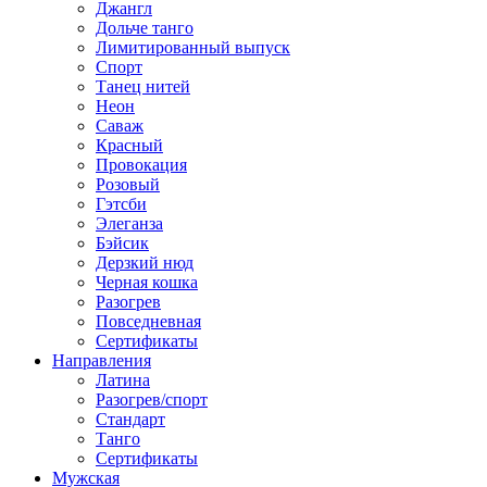
Джангл
Дольче танго
Лимитированный выпуск
Спорт
Танец нитей
Неон
Саваж
Красный
Провокация
Розовый
Гэтсби
Элеганза
Бэйсик
Дерзкий нюд
Черная кошка
Разогрев
Повседневная
Сертификаты
Направления
Латина
Разогрев/спорт
Стандарт
Танго
Сертификаты
Мужская