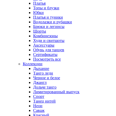
Платья
Топы и блузки
Юбки
Платья и туники
Водолазки и рубашки
Брюки и легинсы
Шорты
Комбинезоны
Худи и свитшоты
Аксессуары
Обувь для танцев
Сертификаты
Посмотреть все
Коллекции
Дыхание
Танго леди
Черное и белое
Джангл
Дольче танго
Лимитированный выпуск
Спорт
Танец нитей
Неон
Саваж
Красный