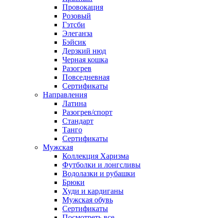
Провокация
Розовый
Гэтсби
Элеганза
Бэйсик
Дерзкий нюд
Черная кошка
Разогрев
Повседневная
Сертификаты
Направления
Латина
Разогрев/спорт
Стандарт
Танго
Сертификаты
Мужская
Коллекция Харизма
Футболки и лонгсливы
Водолазки и рубашки
Брюки
Худи и кардиганы
Мужская обувь
Сертификаты
Посмотреть все