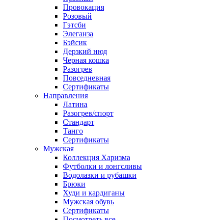
Провокация
Розовый
Гэтсби
Элеганза
Бэйсик
Дерзкий нюд
Черная кошка
Разогрев
Повседневная
Сертификаты
Направления
Латина
Разогрев/спорт
Стандарт
Танго
Сертификаты
Мужская
Коллекция Харизма
Футболки и лонгсливы
Водолазки и рубашки
Брюки
Худи и кардиганы
Мужская обувь
Сертификаты
Посмотреть все