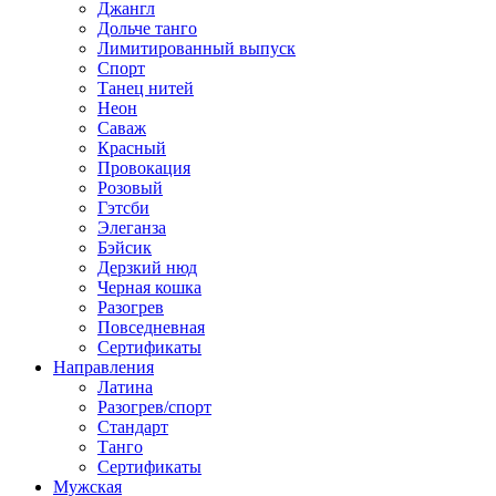
Джангл
Дольче танго
Лимитированный выпуск
Спорт
Танец нитей
Неон
Саваж
Красный
Провокация
Розовый
Гэтсби
Элеганза
Бэйсик
Дерзкий нюд
Черная кошка
Разогрев
Повседневная
Сертификаты
Направления
Латина
Разогрев/спорт
Стандарт
Танго
Сертификаты
Мужская