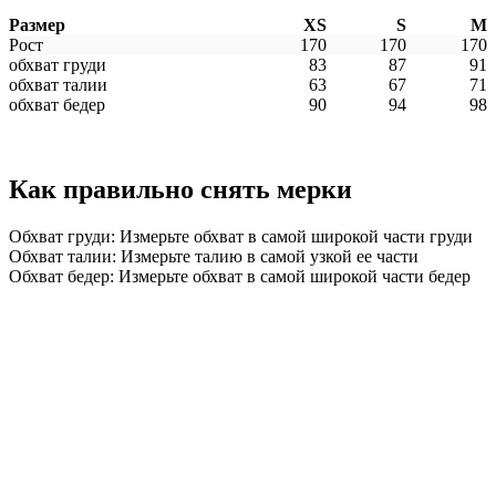
Размер
XS
S
M
Рост
170
170
170
обхват груди
83
87
91
обхват талии
63
67
71
обхват бедер
90
94
98
Как правильно снять мерки
Обхват груди: Измерьте обхват в самой широкой части груди
Обхват талии: Измерьте талию в самой узкой ее части
Обхват бедер: Измерьте обхват в самой широкой части бедер