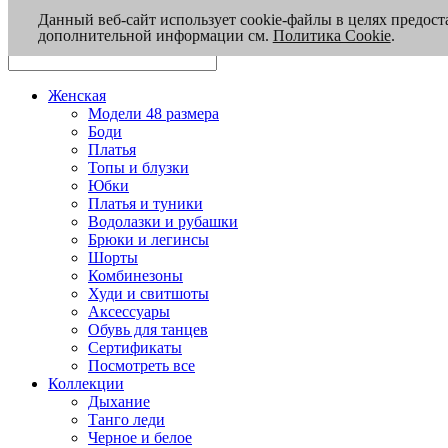
Данный веб-сайт использует cookie-файлы в целях предост
дополнительной информации см.
Политика Cookie
.
Женская
Модели 48 размера
Боди
Платья
Топы и блузки
Юбки
Платья и туники
Водолазки и рубашки
Брюки и легинсы
Шорты
Комбинезоны
Худи и свитшоты
Аксессуары
Обувь для танцев
Сертификаты
Посмотреть все
Коллекции
Дыхание
Танго леди
Черное и белое