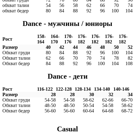
обхват талии
54
56
58
62
66
70
74
обхват бедер
80
84
88
92
96
100
104
Dance - мужчины / юниоры
158-
164-
170-
176-
176-
176-
176-
Рост
164
170
176
182
182
182
182
Размер
40
42
44
46
48
50
52
Обхват груди
80
84
88
92
96
100
104
Обхват талии
62
66
70
70
74
78
82
Обхват бедер
84
88
92
96
100
104
108
Dance - дети
Рост
116-122
122-128
128-134
134-140
140-146
Размер
28
28
30
32
34
Обхват груди
54-58
54-58
58-62
62-66
66-70
Обхват талии
48-50
48-50
50-54
54-58
58-62
Обхват бедер
56-60
56-60
60-64
64-68
68-72
Casual