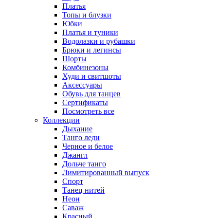
Платья
Топы и блузки
Юбки
Платья и туники
Водолазки и рубашки
Брюки и легинсы
Шорты
Комбинезоны
Худи и свитшоты
Аксессуары
Обувь для танцев
Сертификаты
Посмотреть все
Коллекции
Дыхание
Танго леди
Черное и белое
Джангл
Дольче танго
Лимитированный выпуск
Спорт
Танец нитей
Неон
Саваж
Красный