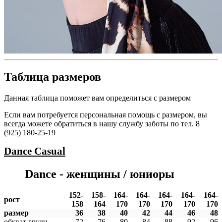
Таблица размеров
Данная таблица поможет вам определиться с размером
Если вам потребуется персональная помощь с размером, вы
всегда можете обратиться в нашу службу заботы по тел. 8
(925) 180-25-19
Dance
Casual
Dance - женщины / юниоры
152-
158-
164-
164-
164-
164-
164-
рост
158
164
170
170
170
170
170
размер
36
38
40
42
44
46
48
обхват груди
72
76
80
84
88
92
96